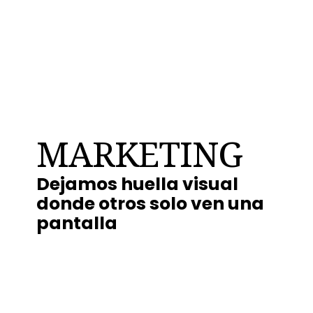
MARKETING
Dejamos huella visual
donde otros solo ven una
pantalla
Marketing para empresas en Granada ▷
Contenidos DIGITAL SEO Redes. Si
quieres plantear una campaña de
marketing, valorar diseño web, tienda