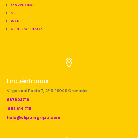
MARKETING
SEO
WEB
REDES SOCIALES

Encuéntranos
Virgen del Rocío 7, 3º R. 18008 Granada
637903716
958 814 715
hola@clippingrrpp.com