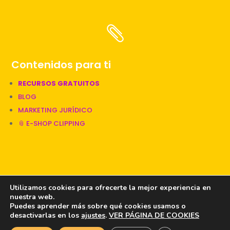

Contenidos para ti
RECURSOS GRATUITOS
BLOG
MARKETING JURÍDICO
📎 E-SHOP CLIPPING
📎 Una web diseñada por Clipping
Utilizamos cookies para ofrecerte la mejor experiencia en
nuestra web.
Puedes aprender más sobre qué cookies usamos o
PRIVACIDAD
|
COOKIES
|
LEGAL
desactivarlas en los
ajustes
.
VER PÁGINA DE COOKIES