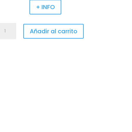
+ INFO
Kit
Añadir al carrito
Estados
Whatsapp
Stories
Instagram,
Facebook,
Linkedin
cantidad