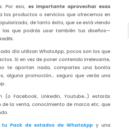
a. Por eso,
es importante aprovechar esas
 los productos o servicios que ofrecemos en
pularizado, de tanto éxito, que se está viendo
n las que podrás usar también tus diseños—
kedIN.
cada día utilizan WhatsApp, pocos son los que
ctos. Si en vez de poner contenido irrelevante,
 no te aportan nada, compartes una bonita
ios, alguna promoción… seguro que verás una
pp.
m (o Facebook, Linkedin, Youtube…) estarás
n de la venta, conocimiento de marca etc. que
ndo.
ir tu Pack de estados de WhatsApp
y una