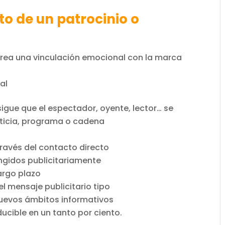
to de un patrocinio o
 crea una vinculación emocional con la marca
al
gue que el espectador, oyente, lector… se
oticia, programa o cadena
ravés del contacto directo
ingidos publicitariamente
argo plazo
el mensaje publicitario tipo
uevos ámbitos informativos
ducible en un tanto por ciento.