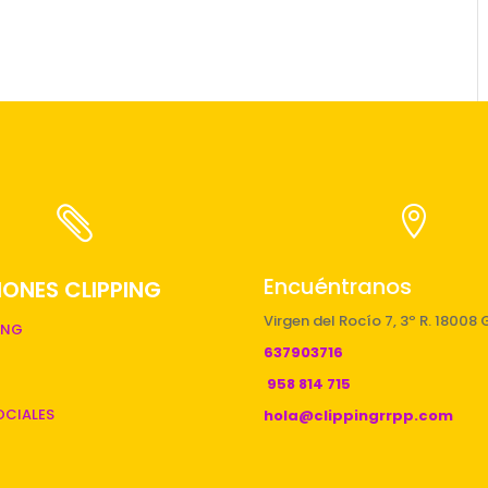


Encuéntranos
ONES CLIPPING
Virgen del Rocío 7, 3º R. 18008
ING
637903716
958 814 715
OCIALES
hola@clippingrrpp.com