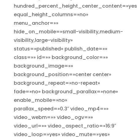
hundred_percent_height_center_content=»yes
equal_height_columns=»no»
menu_anchor=»»
hide_on_mobile=»small-visibility,medium-
visibility,large-visibility»
status=»published» publish_date=»»
class=»» id=»» background_color=»»
background_image=»»
background_position=»center center»
background_repeat=»no-repeat»
fade=»no» background_parallax=»none»
enable_mobile=»no»
parallax_speed=»0.3″ video_mp4=»»
video_webm=»» video_ogv=»»
video_url=»» video_aspect_ratio=»16:9″
video_loop=»yes» video_mute=»yes»