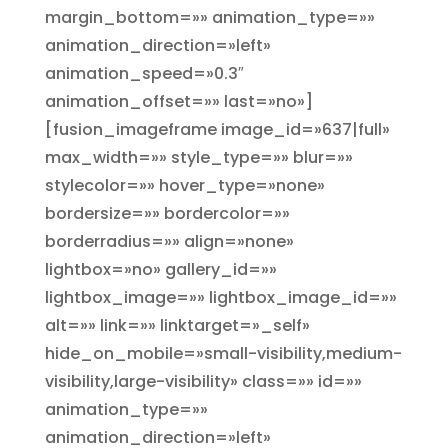
margin_bottom=»» animation_type=»»
animation_direction=»left»
animation_speed=»0.3″
animation_offset=»» last=»no»]
[fusion_imageframe image_id=»637|full»
max_width=»» style_type=»» blur=»»
stylecolor=»» hover_type=»none»
bordersize=»» bordercolor=»»
borderradius=»» align=»none»
lightbox=»no» gallery_id=»»
lightbox_image=»» lightbox_image_id=»»
alt=»» link=»» linktarget=»_self»
hide_on_mobile=»small-visibility,medium-
visibility,large-visibility» class=»» id=»»
animation_type=»»
animation_direction=»left»