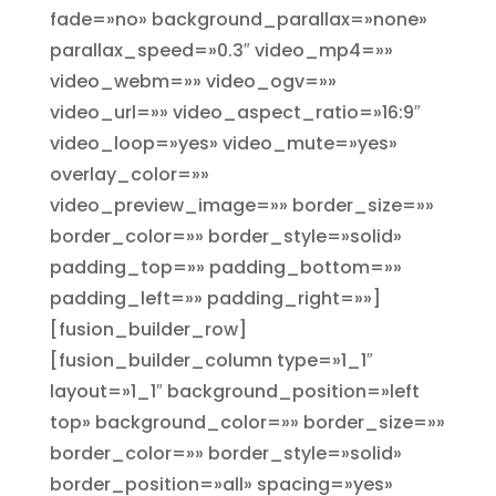
fade=»no» background_parallax=»none»
parallax_speed=»0.3″ video_mp4=»»
video_webm=»» video_ogv=»»
video_url=»» video_aspect_ratio=»16:9″
video_loop=»yes» video_mute=»yes»
overlay_color=»»
video_preview_image=»» border_size=»»
border_color=»» border_style=»solid»
padding_top=»» padding_bottom=»»
padding_left=»» padding_right=»»]
[fusion_builder_row]
[fusion_builder_column type=»1_1″
layout=»1_1″ background_position=»left
top» background_color=»» border_size=»»
border_color=»» border_style=»solid»
border_position=»all» spacing=»yes»