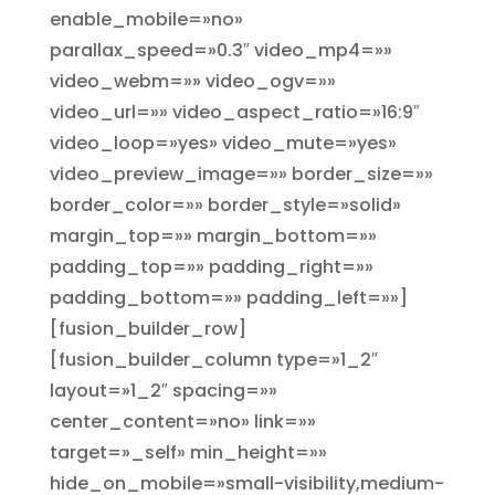
enable_mobile=»no»
parallax_speed=»0.3″ video_mp4=»»
video_webm=»» video_ogv=»»
video_url=»» video_aspect_ratio=»16:9″
video_loop=»yes» video_mute=»yes»
video_preview_image=»» border_size=»»
border_color=»» border_style=»solid»
margin_top=»» margin_bottom=»»
padding_top=»» padding_right=»»
padding_bottom=»» padding_left=»»]
[fusion_builder_row]
[fusion_builder_column type=»1_2″
layout=»1_2″ spacing=»»
center_content=»no» link=»»
target=»_self» min_height=»»
hide_on_mobile=»small-visibility,medium-