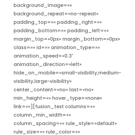
background_image=»»
background_repeat=»no-repeat»
padding_top=»» padding_right=»»
padding_bottom=»» padding_left=»»
margin_top=»0px» margin_bottom=»0px»
class=»» id=»» animation_type=»»
animation_speed=»0.3″
animation_direction=»left»
hide_on_mobile=»small-visibility,medium-
visibility,large-visibility»
center_content=»no» last=»no»
min_height=»» hover_type=»none»
link=»»][fusion_text columns=»»
column_min_width=»»
column_spacing=»» rule_style=»default»
rule_size=»» rule_color=»»