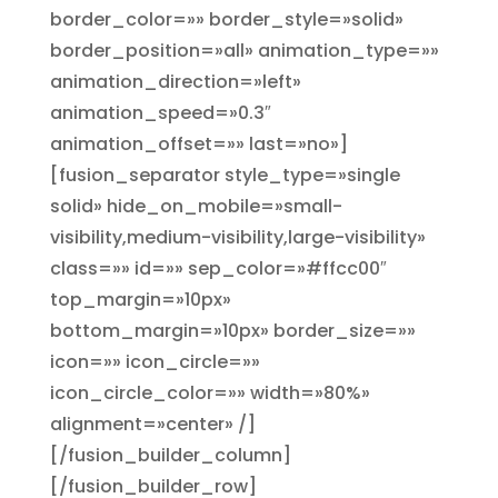
border_color=»» border_style=»solid»
border_position=»all» animation_type=»»
animation_direction=»left»
animation_speed=»0.3″
animation_offset=»» last=»no»]
[fusion_separator style_type=»single
solid» hide_on_mobile=»small-
visibility,medium-visibility,large-visibility»
class=»» id=»» sep_color=»#ffcc00″
top_margin=»10px»
bottom_margin=»10px» border_size=»»
icon=»» icon_circle=»»
icon_circle_color=»» width=»80%»
alignment=»center» /]
[/fusion_builder_column]
[/fusion_builder_row]