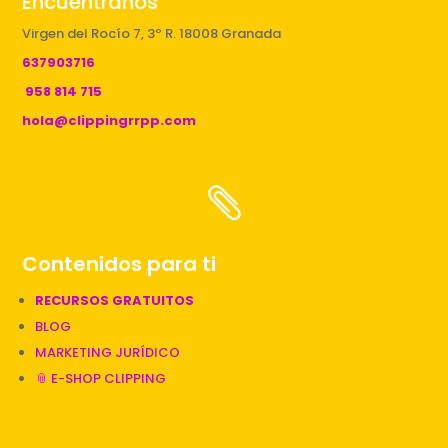
Encuéntranos
Virgen del Rocío 7, 3º R. 18008 Granada
637903716
958 814 715
hola@clippingrrpp.com

Contenidos para ti
RECURSOS GRATUITOS
BLOG
MARKETING JURÍDICO
📎 E-SHOP CLIPPING