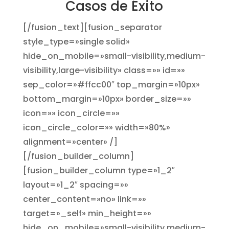
Casos de Éxito
[/fusion_text][fusion_separator
style_type=»single solid»
hide_on_mobile=»small-visibility,medium-
visibility,large-visibility» class=»» id=»»
sep_color=»#ffcc00″ top_margin=»10px»
bottom_margin=»10px» border_size=»»
icon=»» icon_circle=»»
icon_circle_color=»» width=»80%»
alignment=»center» /]
[/fusion_builder_column]
[fusion_builder_column type=»1_2″
layout=»1_2″ spacing=»»
center_content=»no» link=»»
target=»_self» min_height=»»
hide_on_mobile=»small-visibility,medium-