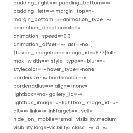
padding_right=»» padding_bottom=»»
padding_left=»» margin_top=»»
margin_bottom=»» animation_type=»»
animation_direction=»left»
animation_speed=»0.3″
animation_offset=»» last=»no»]
[fusion_imageframe image_id=»977|full»
max_width=»» style_type=»» blur=»»
stylecolor=»» hover_type=»none»
bordersize=»» bordercolor=»»
borderradius=»» align=»none»
lightbox=»no» gallery_id=»»
lightbox_image=»» lightbox_image_id=»»
alt=»» link=»» linktarget=»_self»
hide_on_mobile=»small-visibility,medium-
visibility,large-visibility» class=»» id=»»