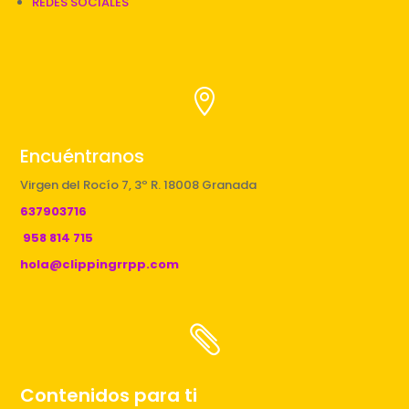
REDES SOCIALES

Encuéntranos
Virgen del Rocío 7, 3º R. 18008 Granada
637903716
958 814 715
hola@clippingrrpp.com

Contenidos para ti