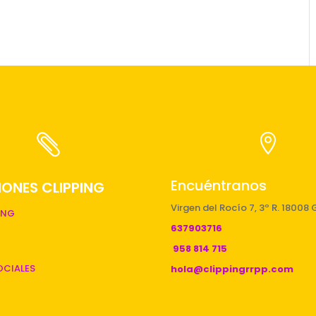


Encuéntranos
ONES CLIPPING
Virgen del Rocío 7, 3º R. 18008
ING
637903716
958 814 715
OCIALES
hola@clippingrrpp.com