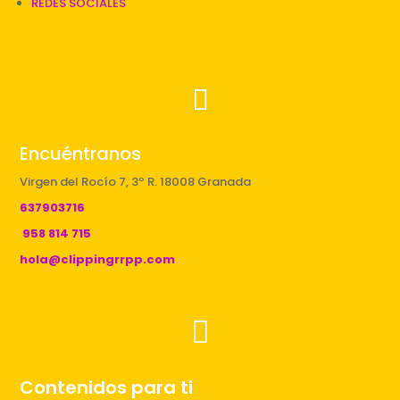
REDES SOCIALES

Encuéntranos
Virgen del Rocío 7, 3º R. 18008 Granada
637903716
958 814 715
hola@clippingrrpp.com

Contenidos para ti