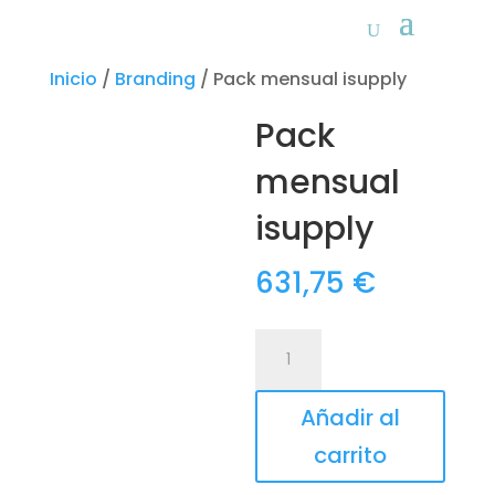
Inicio
/
Branding
/ Pack mensual isupply
Pack
mensual
isupply
631,75
€
Pack
mensual
isupply
Añadir al
cantidad
carrito