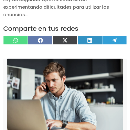
experimentando dificultades para utilizar los
anuncios…
Comparte en tus redes
Compartir
Compartir
Compartir
Compartir
Compa
WhatsApp
Facebook
X
LinkedIn
Tele
en
en
en
en
en
(Twitter)