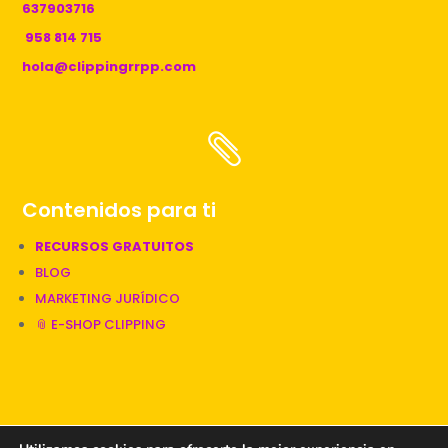
637903716
958 814 715
hola@clippingrrpp.com

Contenidos para ti
RECURSOS GRATUITOS
BLOG
MARKETING JURÍDICO
📎 E-SHOP CLIPPING
📎 Una web diseñada por Clipping