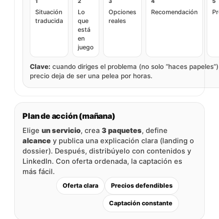
1
2
3
4
5
Situación
Lo
Opciones
Recomendación
Pr
traducida
que
reales
está
en
juego
Clave:
cuando diriges el problema (no solo “haces papeles”),
precio deja de ser una pelea por horas.
Plan de acción (mañana)
Elige
un servicio
, crea
3 paquetes
, define
alcance
y publica una explicación clara (landing o
dossier). Después, distribúyelo con contenidos y
LinkedIn. Con oferta ordenada, la captación es
más fácil.
Oferta clara
Precios defendibles
Captación constante