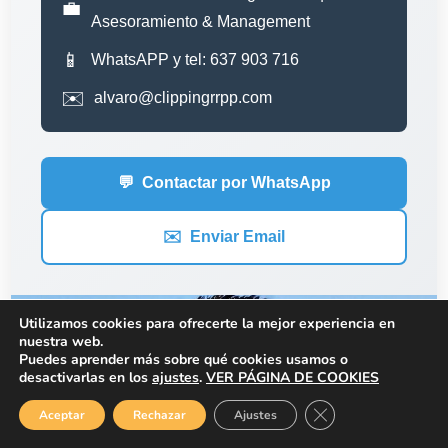
💼
Asesoramiento & Management
📱
WhatsAPP y tel: 637 903 716
✉️
alvaro@clippingrrpp.com
💬
Contactar por WhatsApp
✉️
Enviar Email
Utilizamos cookies para ofrecerte la mejor experiencia en
nuestra web.
Puedes aprender más sobre qué cookies usamos o
desactivarlas en los
ajustes
.
VER PÁGINA DE COOKIES
Cerrar el banner de
Aceptar
Rechazar
Ajustes