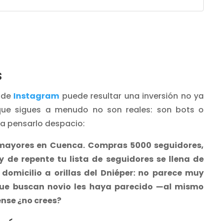
s
s de
Instagram
puede resultar una inversión no ya
s que sigues a menudo no son reales: son bots o
 a pensarlo despacio:
 mayores en Cuenca. Compras 5000 seguidores,
 de repente tu lista de seguidores se llena de
omicilio a orillas del Dniéper: no parece muy
que buscan novio les haya parecido —al mismo
ense ¿no crees?