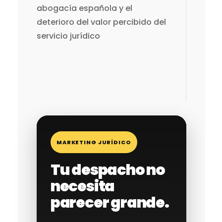
abogacía española y el
deterioro del valor percibido del
servicio jurídico
MARKETING JURÍDICO
Tu despacho no
necesita
parecer grande.