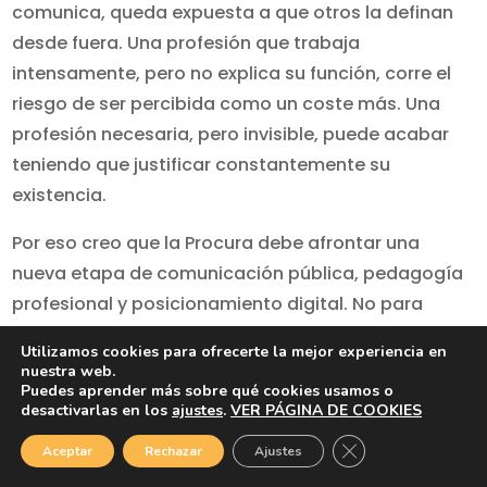
comunica, queda expuesta a que otros la definan
desde fuera. Una profesión que trabaja
intensamente, pero no explica su función, corre el
riesgo de ser percibida como un coste más. Una
profesión necesaria, pero invisible, puede acabar
teniendo que justificar constantemente su
existencia.
Por eso creo que la Procura debe afrontar una
nueva etapa de comunicación pública, pedagogía
profesional y posicionamiento digital. No para
abandonar su rigor, sino para hacerlo
Utilizamos cookies para ofrecerte la mejor experiencia en
comprensible. No para imitar a otros operadores
nuestra web.
Puedes aprender más sobre qué cookies usamos o
jurídicos, sino para contar con voz propia qué
desactivarlas en los
ajustes
.
VER PÁGINA DE COOKIES
aporta al sistema.
Cerrar el banner d
Aceptar
Rechazar
Ajustes
Porque si una profesión es imprescindible, tiene que