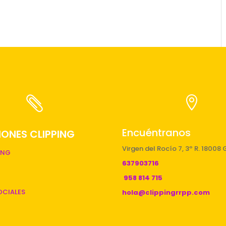


Encuéntranos
ONES CLIPPING
Virgen del Rocío 7, 3º R. 18008
ING
637903716
958 814 715
OCIALES
hola@clippingrrpp.com