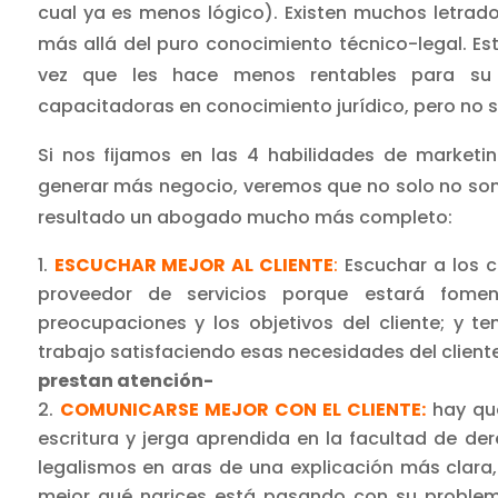
cual ya es menos lógico). Existen muchos letrados
más allá del puro conocimiento técnico-legal. Est
vez que les hace menos rentables para su f
capacitadoras en conocimiento jurídico, pero no 
Si nos fijamos en las 4 habilidades de market
generar más negocio, veremos que no solo no son
resultado un abogado mucho más completo:
ESCUCHAR MEJOR AL CLIENTE
:
Escuchar a los c
proveedor de servicios porque estará fome
preocupaciones y los objetivos del cliente; y 
trabajo satisfaciendo esas necesidades del client
prestan atención-
COMUNICARSE MEJOR CON EL CLIENTE:
hay que
escritura y jerga aprendida en la facultad de d
legalismos en aras de una explicación más clara
mejor qué narices está pasando con su problema