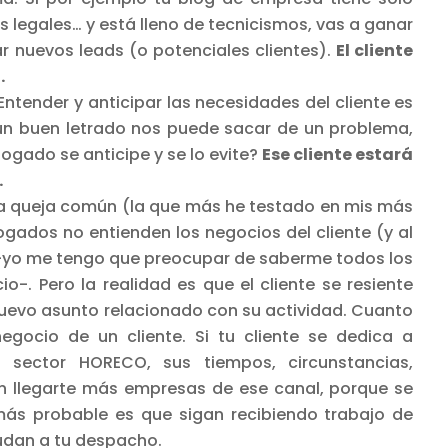
s legales… y está lleno de tecnicismos, vas a ganar
ar nuevos leads (o potenciales clientes).
El cliente
.
ntender y anticipar las necesidades del cliente es
 un buen letrado nos puede sacar de un problema,
bogado se anticipe y se lo evite?
Ese cliente estará
.
 queja común (la que más he testado en mis más
ogados no entienden los negocios del cliente (y al
s -yo me tengo que preocupar de saberme todos los
o-. Pero la realidad es que el cliente se resiente
uevo asunto relacionado con su actividad. Cuanto
ocio de un cliente. Si tu cliente se dedica a
 sector HORECO, sus tiempos, circunstancias,
en llegarte más empresas de ese canal, porque se
ás probable es que sigan recibiendo trabajo de
cudan a tu despacho.