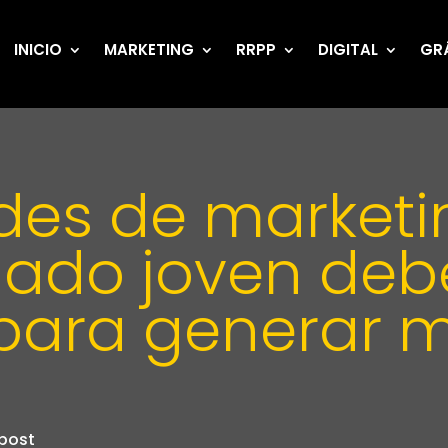
INICIO
MARKETING
RRPP
DIGITAL
GR
ades de market
ado joven deb
para generar 
post