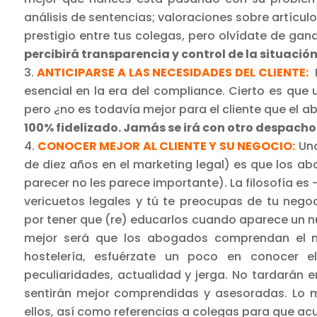
análisis de sentencias; valoraciones sobre artículo
prestigio entre tus colegas, pero olvídate de gan
percibirá transparencia y control de la situación
ANTICIPARSE A LAS NECESIDADES DEL CLIENTE:
E
esencial en la era del compliance. Cierto es que
pero ¿no es todavía mejor para el cliente que el a
100% fidelizado. Jamás se irá con otro despacho
CONOCER MEJOR AL CLIENTE Y SU NEGOCIO:
Una
de diez años en el marketing legal) es que los ab
parecer no les parece importante). La filosofía e
vericuetos legales y tú te preocupas de tu negoci
por tener que (re) educarlos cuando aparece un n
mejor será que los abogados comprendan el neg
hostelería, esfuérzate un poco en conocer el
peculiaridades, actualidad y jerga. No tardarán 
sentirán mejor comprendidas y asesoradas. Lo m
ellos, así como referencias a colegas para que a