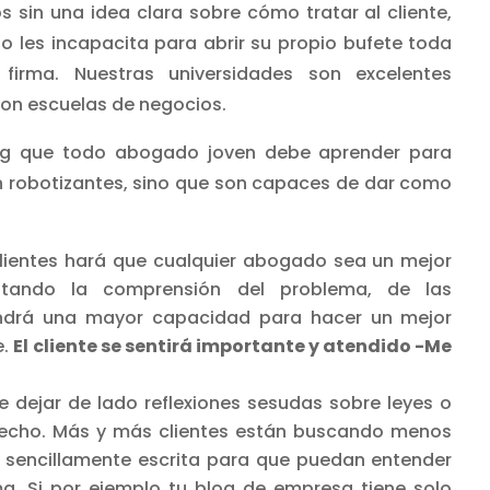
 sin una idea clara sobre cómo tratar al cliente,
o les incapacita para abrir su propio bufete toda
irma. Nuestras universidades son excelentes
son escuelas de negocios.
ing que todo abogado joven debe aprender para
 robotizantes, sino que son capaces de dar como
lientes hará que cualquier abogado sea un mejor
ntando la comprensión del problema, de las
tendrá una mayor capacidad para hacer un mejor
e.
El cliente se sentirá importante y atendido -Me
 dejar de lado reflexiones sesudas sobre leyes o
erecho. Más y más clientes están buscando menos
, sencillamente escrita para que puedan entender
. Si por ejemplo tu blog de empresa tiene solo