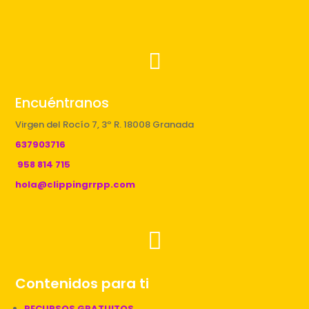

Encuéntranos
Virgen del Rocío 7, 3º R. 18008 Granada
637903716
958 814 715
hola@clippingrrpp.com

Contenidos para ti
RECURSOS GRATUITOS