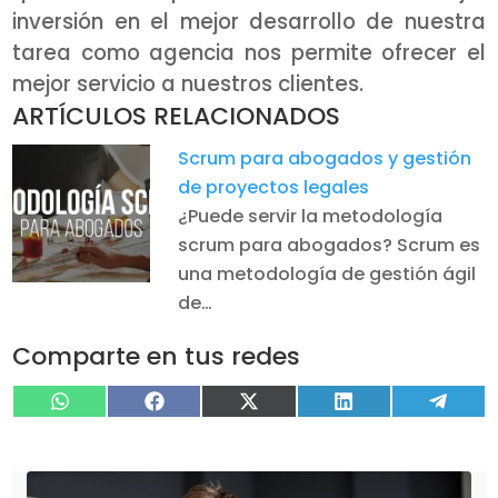
inversión en el mejor desarrollo de nuestra
tarea como agencia nos permite ofrecer el
mejor servicio a nuestros clientes.
ARTÍCULOS RELACIONADOS
Scrum para abogados y gestión
de proyectos legales
¿Puede servir la metodología
scrum para abogados? Scrum es
una metodología de gestión ágil
de…
Comparte en tus redes
Compartir
Compartir
Compartir
Compartir
Compa
WhatsApp
Facebook
X
LinkedIn
Tele
en
en
en
en
en
(Twitter)