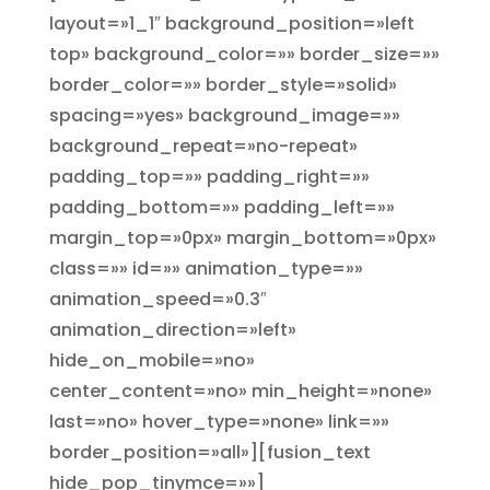
layout=»1_1″ background_position=»left
top» background_color=»» border_size=»»
border_color=»» border_style=»solid»
spacing=»yes» background_image=»»
background_repeat=»no-repeat»
padding_top=»» padding_right=»»
padding_bottom=»» padding_left=»»
margin_top=»0px» margin_bottom=»0px»
class=»» id=»» animation_type=»»
animation_speed=»0.3″
animation_direction=»left»
hide_on_mobile=»no»
center_content=»no» min_height=»none»
last=»no» hover_type=»none» link=»»
border_position=»all»][fusion_text
hide_pop_tinymce=»»]