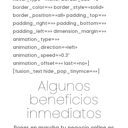
border_color=»» border_style=»solid»
border_position=»all» padding_top=»»
padding_right=»» padding_bottom=»»
padding_left=»» dimension_margin=»»
animation_type=»»
animation_direction=»left»
animation_speed=»0.3″
animation_offset=»» last=»no»]
[fusion_text hide_pop_tinymce=»»]
Algunos
beneficios
inmediatos
Poner en marcha tu negocio online es