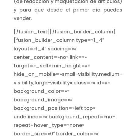
(de redacción y maquetación de artículos)
y para que desde el primer día puedas
vender.
[/fusion_text][/fusion_builder_column]
[fusion_builder_column type=»1_4″
layout=»1_4″ spacing=»»
center_content=»no» link=»»
target=»_self» min_height=»»
hide_on_mobile=»small-visibility,medium-
visibility,large-visibility» class=»» id=»»
background_color=»»
background_image=»»
background_position=»left top»
undefined=»» background_repeat=»no-
repeat» hover_type=»none»
border_size=»0″ border_color=»»