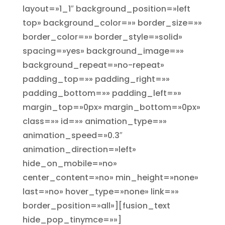
layout=»1_1″ background_position=»left
top» background_color=»» border_size=»»
border_color=»» border_style=»solid»
spacing=»yes» background_image=»»
background_repeat=»no-repeat»
padding_top=»» padding_right=»»
padding_bottom=»» padding_left=»»
margin_top=»0px» margin_bottom=»0px»
class=»» id=»» animation_type=»»
animation_speed=»0.3″
animation_direction=»left»
hide_on_mobile=»no»
center_content=»no» min_height=»none»
last=»no» hover_type=»none» link=»»
border_position=»all»][fusion_text
hide_pop_tinymce=»»]