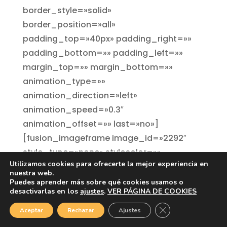
border_style=»solid»
border_position=»all»
padding_top=»40px» padding_right=»»
padding_bottom=»» padding_left=»»
margin_top=»» margin_bottom=»»
animation_type=»»
animation_direction=»left»
animation_speed=»0.3″
animation_offset=»» last=»no»]
[fusion_imageframe image_id=»2292″
style_type=»none» stylecolor=»»
Utilizamos cookies para ofrecerte la mejor experiencia en
hover_type=»zoomout» bordersize=»2″
nuestra web.
bordercolor=»#777777″
Puedes aprender más sobre qué cookies usamos o
1
desactivarlas en los
ajustes
.
VER PÁGINA DE COOKIES
borderradius=»4px» align=»center»
lightbox=»no» gallery_id=»»
Cerrar el banner d
Aceptar
Rechazar
Ajustes
lightbox_image=»» alt=»tiendas online en