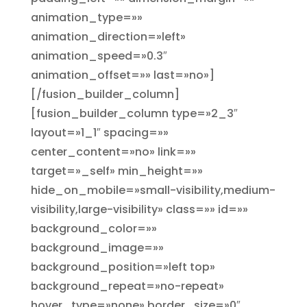
animation_type=»»
animation_direction=»left»
animation_speed=»0.3″
animation_offset=»» last=»no»]
[/fusion_builder_column]
[fusion_builder_column type=»2_3″
layout=»1_1″ spacing=»»
center_content=»no» link=»»
target=»_self» min_height=»»
hide_on_mobile=»small-visibility,medium-
visibility,large-visibility» class=»» id=»»
background_color=»»
background_image=»»
background_position=»left top»
background_repeat=»no-repeat»
hover_type=»none» border_size=»0″