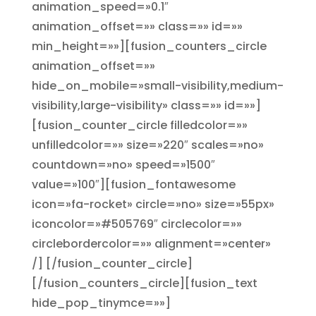
animation_speed=»0.1″
animation_offset=»» class=»» id=»»
min_height=»»][fusion_counters_circle
animation_offset=»»
hide_on_mobile=»small-visibility,medium-
visibility,large-visibility» class=»» id=»»]
[fusion_counter_circle filledcolor=»»
unfilledcolor=»» size=»220″ scales=»no»
countdown=»no» speed=»1500″
value=»100″][fusion_fontawesome
icon=»fa-rocket» circle=»no» size=»55px»
iconcolor=»#505769″ circlecolor=»»
circlebordercolor=»» alignment=»center»
/] [/fusion_counter_circle]
[/fusion_counters_circle][fusion_text
hide_pop_tinymce=»»]