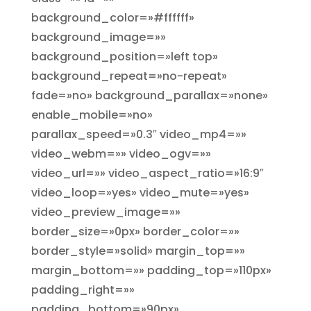
background_color=»#ffffff»
background_image=»»
background_position=»left top»
background_repeat=»no-repeat»
fade=»no» background_parallax=»none»
enable_mobile=»no»
parallax_speed=»0.3″ video_mp4=»»
video_webm=»» video_ogv=»»
video_url=»» video_aspect_ratio=»16:9″
video_loop=»yes» video_mute=»yes»
video_preview_image=»»
border_size=»0px» border_color=»»
border_style=»solid» margin_top=»»
margin_bottom=»» padding_top=»110px»
padding_right=»»
padding_bottom=»90px»