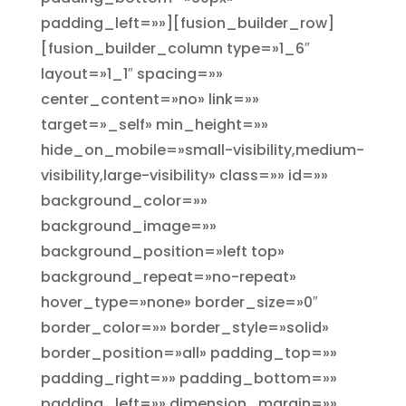
padding_left=»»][fusion_builder_row]
[fusion_builder_column type=»1_6″
layout=»1_1″ spacing=»»
center_content=»no» link=»»
target=»_self» min_height=»»
hide_on_mobile=»small-visibility,medium-
visibility,large-visibility» class=»» id=»»
background_color=»»
background_image=»»
background_position=»left top»
background_repeat=»no-repeat»
hover_type=»none» border_size=»0″
border_color=»» border_style=»solid»
border_position=»all» padding_top=»»
padding_right=»» padding_bottom=»»
padding_left=»» dimension_margin=»»