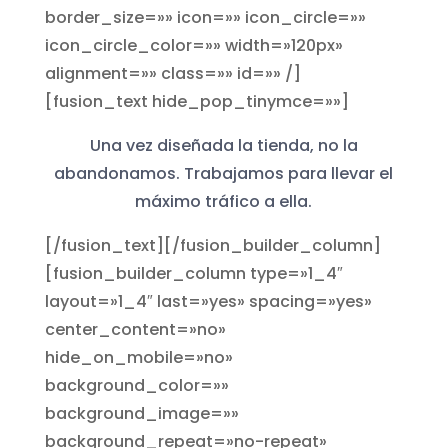
border_size=»» icon=»» icon_circle=»»
icon_circle_color=»» width=»120px»
alignment=»» class=»» id=»» /]
[fusion_text hide_pop_tinymce=»»]
Una vez diseñada la tienda, no la
abandonamos. Trabajamos para llevar el
máximo tráfico a ella.
[/fusion_text][/fusion_builder_column]
[fusion_builder_column type=»1_4″
layout=»1_4″ last=»yes» spacing=»yes»
center_content=»no»
hide_on_mobile=»no»
background_color=»»
background_image=»»
background_repeat=»no-repeat»