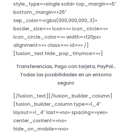
style_type=»single solid» top_margin=»5″
bottom_margin=»25″
sep_color=»rgba(000,000,000,.3)»
border_size=»» icon=»» icon_circle=»»
icon_circle_color=»» width=»120px»
alignment=»» class=»» id=»» /]
[fusion_text hide_pop_tinymce=»»]
Transferencias, Pago con tarjeta, PayPal…
Todas las posibilidades en un entorno
seguro
[/fusion_text][/fusion_builder_column]
[fusion_builder_column type=»1_4″
layout=»1_4″ last=»no» spacing=»yes»
center_content=»no»
hide_on_mobile=»no»