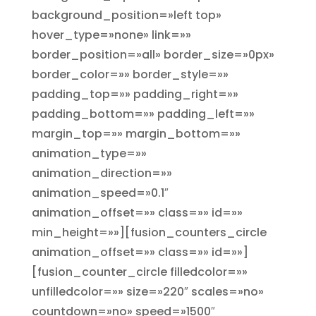
background_position=»left top»
hover_type=»none» link=»»
border_position=»all» border_size=»0px»
border_color=»» border_style=»»
padding_top=»» padding_right=»»
padding_bottom=»» padding_left=»»
margin_top=»» margin_bottom=»»
animation_type=»»
animation_direction=»»
animation_speed=»0.1″
animation_offset=»» class=»» id=»»
min_height=»»][fusion_counters_circle
animation_offset=»» class=»» id=»»]
[fusion_counter_circle filledcolor=»»
unfilledcolor=»» size=»220″ scales=»no»
countdown=»no» speed=»1500″