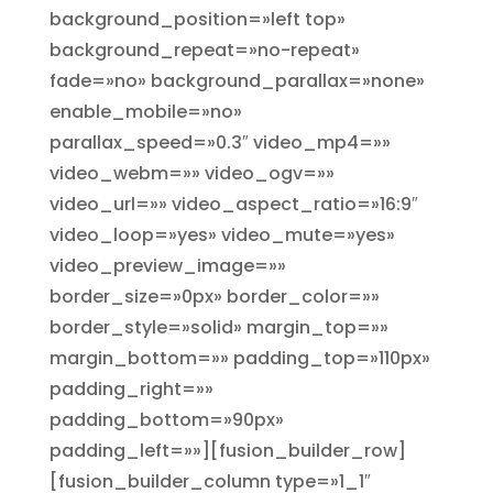
background_position=»left top»
background_repeat=»no-repeat»
fade=»no» background_parallax=»none»
enable_mobile=»no»
parallax_speed=»0.3″ video_mp4=»»
video_webm=»» video_ogv=»»
video_url=»» video_aspect_ratio=»16:9″
video_loop=»yes» video_mute=»yes»
video_preview_image=»»
border_size=»0px» border_color=»»
border_style=»solid» margin_top=»»
margin_bottom=»» padding_top=»110px»
padding_right=»»
padding_bottom=»90px»
padding_left=»»][fusion_builder_row]
[fusion_builder_column type=»1_1″