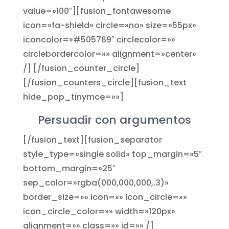
value=»100″][fusion_fontawesome
icon=»fa-shield» circle=»no» size=»55px»
iconcolor=»#505769″ circlecolor=»»
circlebordercolor=»» alignment=»center»
/] [/fusion_counter_circle]
[/fusion_counters_circle][fusion_text
hide_pop_tinymce=»»]
Persuadir con argumentos
[/fusion_text][fusion_separator
style_type=»single solid» top_margin=»5″
bottom_margin=»25″
sep_color=»rgba(000,000,000,.3)»
border_size=»» icon=»» icon_circle=»»
icon_circle_color=»» width=»120px»
alignment=»» class=»» id=»» /]