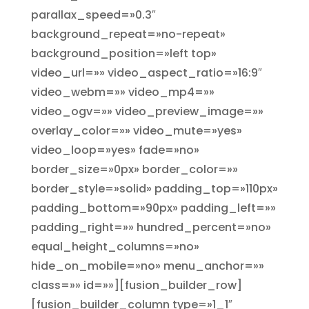
parallax_speed=»0.3″
background_repeat=»no-repeat»
background_position=»left top»
video_url=»» video_aspect_ratio=»16:9″
video_webm=»» video_mp4=»»
video_ogv=»» video_preview_image=»»
overlay_color=»» video_mute=»yes»
video_loop=»yes» fade=»no»
border_size=»0px» border_color=»»
border_style=»solid» padding_top=»110px»
padding_bottom=»90px» padding_left=»»
padding_right=»» hundred_percent=»no»
equal_height_columns=»no»
hide_on_mobile=»no» menu_anchor=»»
class=»» id=»»][fusion_builder_row]
[fusion_builder_column type=»1_1″