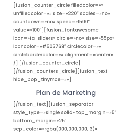
[fusion_counter_circle filledcolor=»»
unfilledcolor=»» size=»220″ scales=»no»
countdown=»no» speed=»1500″
value=»100″][fusion_fontawesome
icon=»fa-sliders» circle=»no» size=»55px»
iconcolor=»#505769″ circlecolor=»»
circlebordercolor=»» alignment=»center»
/] [/fusion_counter_circle]
[/fusion_counters_circle][fusion_text
hide_pop_tinymce=»»]
Plan de Marketing
[/fusion_text][fusion_separator
style_type=»single solid» top_margin=»5″
bottom_margin=»25″
sep_color=»rgba(000,000,000,.3)»