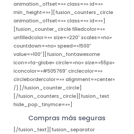
animation_offset=»» class=»» id=»»
min_height=»»][fusion_counters_circle
animation_offset=»» class=»» id=»»]
[fusion_counter_circle filledcolor=»»
unfilledcolor=»» size=»220″ scales=»no»
countdown=»no» speed=»1500″
value=»100″][fusion_fontawesome
icon=»fa-globe» circle=»no» size=»55px»
iconcolor=»#505769″ circlecolor=»»
circlebordercolor=»» alignment=»center»
/] [/fusion_counter_circle]
[/fusion_counters_circle][fusion_text
hide_pop_tinymce=»»]
Compras más seguras
[/fusion_text][fusion_separator