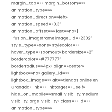
margin_top=»» margin_bottom=»»
animation_type=»»
animation_direction=»left»
animation_speed=»0.3″
animation_offset=»» last=»no»]
[fusion_imageframe image_id=»2302″
style_type=»none» stylecolor=»»
hover_type=»zoomout» bordersize=»2″
bordercolor=»#777777″
borderradius=»4px» align=»center»
lightbox=»no» gallery_id=»»
lightbox_image=»» alt=»tiendas online en
Granada» link=»» linktarget=»_self»
hide_on_mobile=»small-visibility,medium-
visibility,large-visibility» class=»» id=»»
animation_type=»»