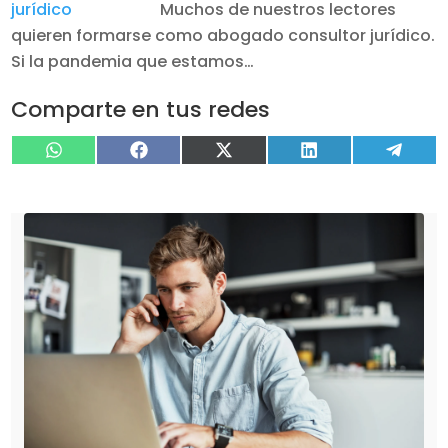
Muchos de nuestros lectores
quieren formarse como abogado consultor jurídico.
Si la pandemia que estamos…
Comparte en tus redes
Compartir
Compartir
Compartir
Compartir
Compa
WhatsApp
Facebook
X
LinkedIn
Tele
en
en
en
en
en
(Twitter)