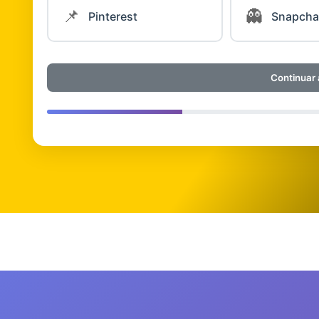
📌
👻
Pinterest
Snapcha
Continuar 