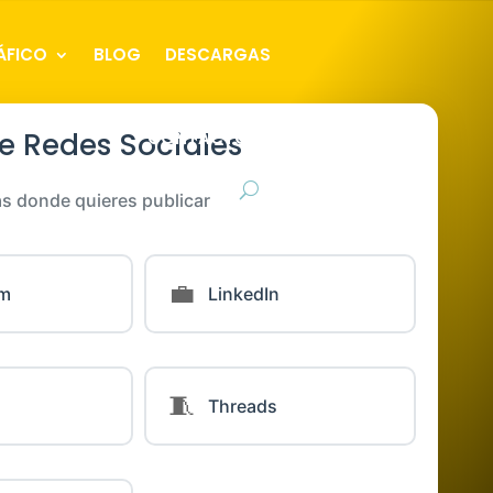
ÁFICO
BLOG
DESCARGAS
e Redes Sociales
CONTACTO
as donde quieres publicar
💼
am
LinkedIn
🧵
Threads