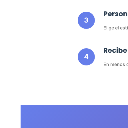
Person
3
Elige el es
Recibe
4
En menos d