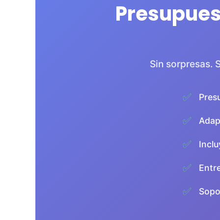
Presupues
Sin sorpresas. 
✅
Pres
✅
Adap
✅
Inclu
✅
Entr
✅
Sopor