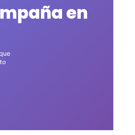
campaña en
 que
to