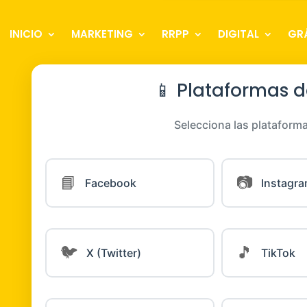
INICIO
MARKETING
RRPP
DIGITAL
GR
📱 Plataformas d
Selecciona las plataform
📘
📷
Facebook
Instagr
🐦
🎵
X (Twitter)
TikTok