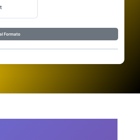
t
al Formato