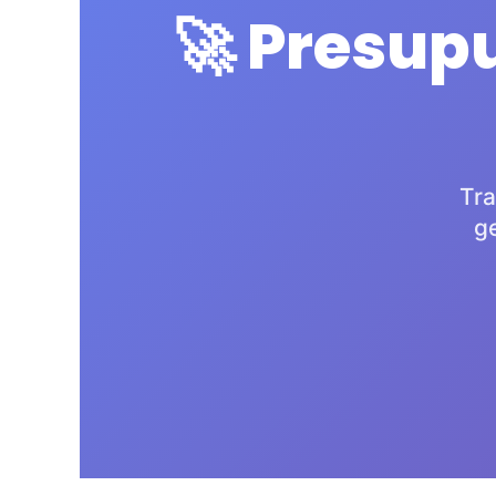
🚀 Presup
Tra
g