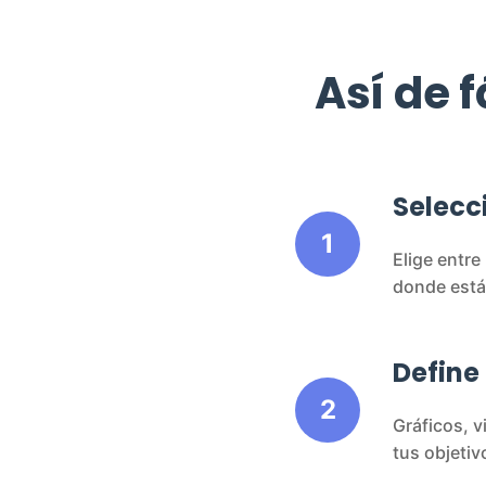
Así de 
Selecc
1
Elige entre
donde está
Define
2
Gráficos, v
tus objetiv