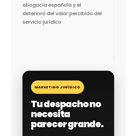
abogacía española y el
deterioro del valor percibido del
servicio jurídico
MARKETING JURÍDICO
Tu despacho no
necesita
parecer grande.