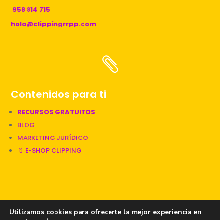
958 814 715
hola@clippingrrpp.com

Contenidos para ti
RECURSOS GRATUITOS
BLOG
MARKETING JURÍDICO
📎 E-SHOP CLIPPING
📎 Una web diseñada por Clipping
Utilizamos cookies para ofrecerte la mejor experiencia en