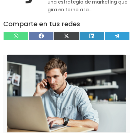
una estrategia de marketing que
gira en torno a la…
Comparte en tus redes
Compartir
Compartir
Compartir
Compartir
Compa
WhatsApp
Facebook
X
LinkedIn
Tele
en
en
en
en
en
(Twitter)