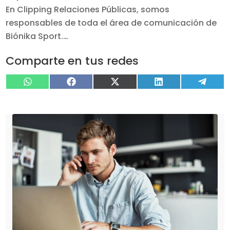
En Clipping Relaciones Públicas, somos
responsables de toda el área de comunicación de
Biónika Sport.…
Comparte en tus redes
Compartir
Compartir
Compartir
Compartir
Compa
WhatsApp
Facebook
X
LinkedIn
Tele
en
en
en
en
en
(Twitter)