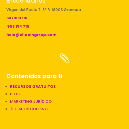
Encuéntranos
Virgen del Rocío 7, 3º R. 18008 Granada
637903716
958 814 715
hola@clippingrrpp.com

Contenidos para ti
RECURSOS GRATUITOS
BLOG
MARKETING JURÍDICO
📎 E-SHOP CLIPPING