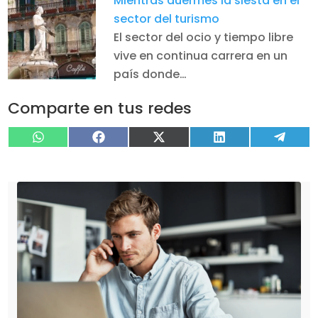
Mientras duermes la siesta en el
sector del turismo
El sector del ocio y tiempo libre
vive en continua carrera en un
país donde…
Comparte en tus redes
Compartir
Compartir
Compartir
Compartir
Compa
WhatsApp
Facebook
X
LinkedIn
Tele
en
en
en
en
en
(Twitter)