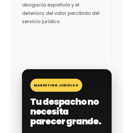
abogacía española y el
deterioro del valor percibido del
servicio jurídico
MARKETING JURÍDICO
Tu despacho no
necesita
parecer grande.