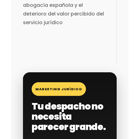
abogacía española y el
deterioro del valor percibido del
servicio jurídico
MARKETING JURÍDICO
Tu despacho no
necesita
parecer grande.