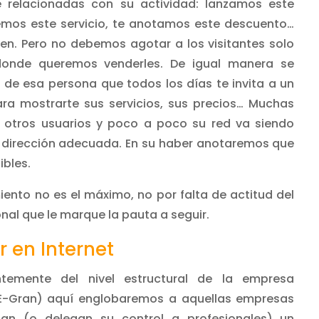
e relacionadas con su actividad: lanzamos este
emos este servicio, te anotamos este descuento…
ien. Pero no debemos agotar a los visitantes solo
onde queremos venderles. De igual manera se
 de esa persona que todos los días te invita a un
ra mostrarte sus servicios, sus precios… Muchas
 otros usuarios y poco a poco su red va siendo
a dirección adecuada. En su haber anotaremos que
ibles.
miento no es el máximo, no por falta de actitud del
onal que le marque la pauta a seguir.
r en Internet
ntemente del nivel estructural de la empresa
E-Gran) aquí englobaremos a aquellas empresas
lan (o delegan su control a profesionales) un