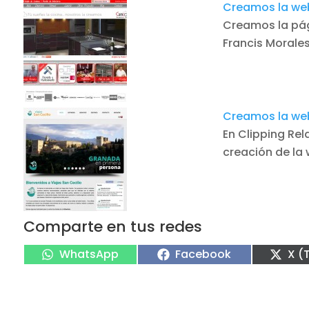
Creamos la we
Creamos la pág
Francis Morale
Creamos la web
En Clipping Re
creación de la
Comparte en tus redes
Compartir
Compartir
Com
WhatsApp
Facebook
X (
en
en
en