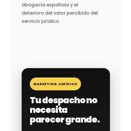
abogacía española y el
deterioro del valor percibido del
servicio jurídico
MARKETING JURÍDICO
Tu despacho no
necesita
parecer grande.