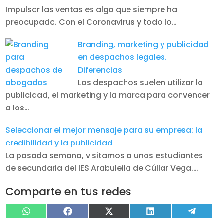
Impulsar las ventas es algo que siempre ha
preocupado. Con el Coronavirus y todo lo…
Branding, marketing y publicidad
en despachos legales.
Diferencias
Los despachos suelen utilizar la
publicidad, el marketing y la marca para convencer
a los…
Seleccionar el mejor mensaje para su empresa: la
credibilidad y la publicidad
La pasada semana, visitamos a unos estudiantes
de secundaria del IES Arabuleila de Cúllar Vega.…
Comparte en tus redes
Compartir
Compartir
Compartir
Compartir
Compa
WhatsApp
Facebook
X
LinkedIn
Tele