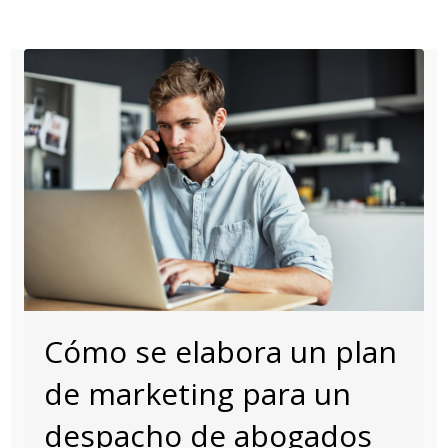
en
en
en
en
en
(Twitter)
Cómo se elabora un plan
de marketing para un
despacho de abogados