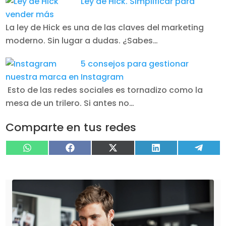
Ley de Hick. Simplificar para
vender más
La ley de Hick es una de las claves del marketing
moderno. Sin lugar a dudas. ¿Sabes…
5 consejos para gestionar
nuestra marca en Instagram
Esto de las redes sociales es tornadizo como la
mesa de un trilero. Si antes no…
Comparte en tus redes
Compartir
Compartir
Compartir
Compartir
Compa
WhatsApp
Facebook
X
LinkedIn
Tele
en
en
en
en
en
(Twitter)