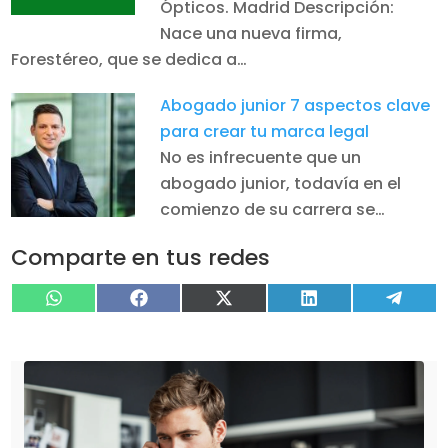
Ópticos. Madrid Descripción:
Nace una nueva firma,
Forestéreo, que se dedica a…
Abogado junior 7 aspectos clave
para crear tu marca legal
No es infrecuente que un
abogado junior, todavía en el
comienzo de su carrera se…
Comparte en tus redes
Compartir
Compartir
Compartir
Compartir
Compa
WhatsApp
Facebook
X
LinkedIn
Tele
en
en
en
en
en
(Twitter)