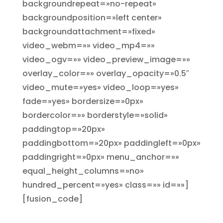
backgroundrepeat=»no-repeat»
backgroundposition=»left center»
backgroundattachment=»fixed»
video_webm=»» video_mp4=»»
video_ogv=»» video_preview_image=»»
overlay_color=»» overlay_opacity=»0.5″
video_mute=»yes» video_loop=»yes»
fade=»yes» bordersize=»0px»
bordercolor=»» borderstyle=»solid»
paddingtop=»20px»
paddingbottom=»20px» paddingleft=»0px»
paddingright=»0px» menu_anchor=»»
equal_height_columns=»no»
hundred_percent=»yes» class=»» id=»»]
[fusion_code]