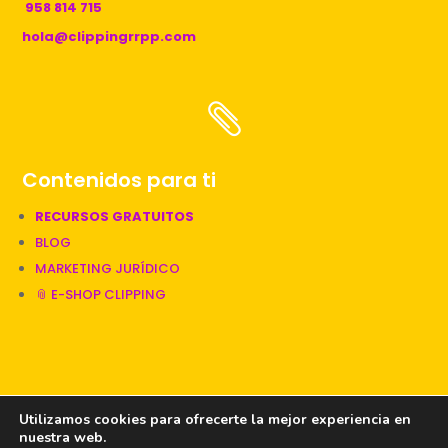
958 814 715
hola@clippingrrpp.com

Contenidos para ti
RECURSOS GRATUITOS
BLOG
MARKETING JURÍDICO
📎 E-SHOP CLIPPING
📎 Una web diseñada por Clipping
Utilizamos cookies para ofrecerte la mejor experiencia en
nuestra web.