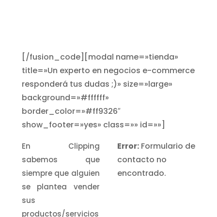
Diseño de tiendas OnLine (e-
commerce) 😉
[/fusion_code][modal name=»tienda»
title=»Un experto en negocios e-commerce
responderá tus dudas ;)» size=»large»
background=»#ffffff»
border_color=»#ff9326″
show_footer=»yes» class=»» id=»»]
Error:
Formulario de
En Clipping
contacto no
sabemos que
encontrado.
siempre que alguien
se plantea vender
sus
productos/servicios