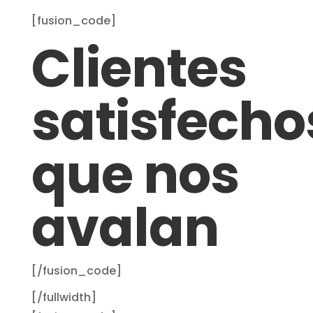
[fusion_code]
Clientes
satisfecho
que nos
avalan
[/fusion_code]
[/fullwidth]