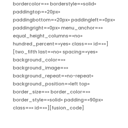
bordercolor=»» borderstyle=»solid»
paddingtop=»20px»
paddingbottom=»20px» paddingleft=»0px»
paddingright=»0px» menu_anchor=»»
equal_height_columns=»no»
hundred_percent=»yes» class=»» id=»»]
[two_fifth last=»no» spacing=»yes»
background_color=»»
background_image=»»
background_repeat=»no-repeat»
background_position=»left top»
border_size=»» border_color=»»
border_style=»solid» padding=»90px»
class=»» id=»»][fusion_code]
Comercio