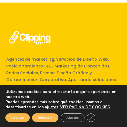
Agencia de marketing. Servicios de Diseño Web,
Posicionamiento SEO, Marketing de Contenidos,
Redes Sociales, Prensa, Diseño Gráfico y
Comunicación Corporativa. Aportando soluciones
efectivas y creativas desde 2006.
Utilizamos cookies para ofrecerte la mejor experiencia en
nuestra web.
Puedes aprender más sobre qué cookies usamos o
desactivarlas en los
ajustes
.
VER PÁGINA DE COOKIES

Cerrar el banner d
Aceptar
Rechazar
Ajustes