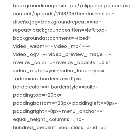
backgroundimage=»https://clippingrrpp.com/w
content/uploads/2018/05/tiendas-online-
diseño.jpg» backgroundrepeat=»no-
repeat» backgroundposition=»left top»
backgroundattachment=»fixed»
video_webm=»» video_mp4=»»
video_ogv=»» video_preview_image=»»
overlay_color=»» overlay_opacity=»0.5″
video_mute=»yes» video_loop=»yes»
fade=»no» bordersize=»0px»
bordercolor=»» borderstyle=»solid»
paddingtop=»20px»
paddingbottom=»20px» paddingleft=»0px»
paddingright=»0px» menu_anchor=»»
equal_height_columns=»no»
hundred_percent=»no» class=»» id=»»]