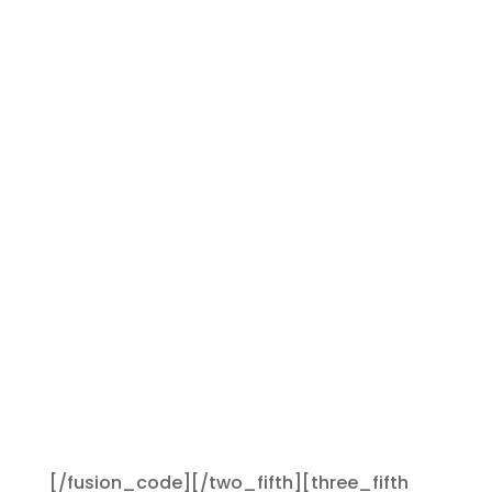
online
más
seguros
para tus
clientes
[/fusion_code][/two_fifth][three_fifth