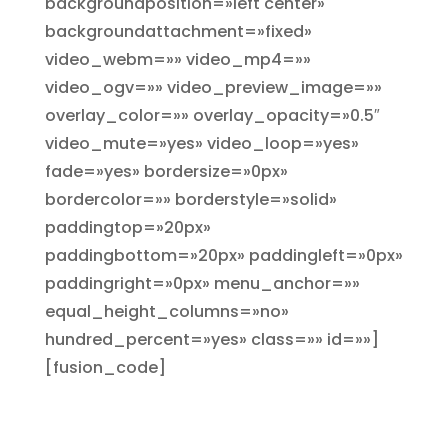
backgroundposition=»left center»
backgroundattachment=»fixed»
video_webm=»» video_mp4=»»
video_ogv=»» video_preview_image=»»
overlay_color=»» overlay_opacity=»0.5″
video_mute=»yes» video_loop=»yes»
fade=»yes» bordersize=»0px»
bordercolor=»» borderstyle=»solid»
paddingtop=»20px»
paddingbottom=»20px» paddingleft=»0px»
paddingright=»0px» menu_anchor=»»
equal_height_columns=»no»
hundred_percent=»yes» class=»» id=»»]
[fusion_code]
Creamos