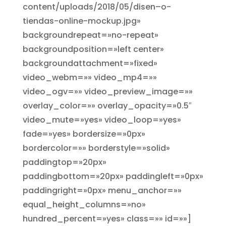
content/uploads/2018/05/disen–o-
tiendas-online-mockup.jpg»
backgroundrepeat=»no-repeat»
backgroundposition=»left center»
backgroundattachment=»fixed»
video_webm=»» video_mp4=»»
video_ogv=»» video_preview_image=»»
overlay_color=»» overlay_opacity=»0.5″
video_mute=»yes» video_loop=»yes»
fade=»yes» bordersize=»0px»
bordercolor=»» borderstyle=»solid»
paddingtop=»20px»
paddingbottom=»20px» paddingleft=»0px»
paddingright=»0px» menu_anchor=»»
equal_height_columns=»no»
hundred_percent=»yes» class=»» id=»»]