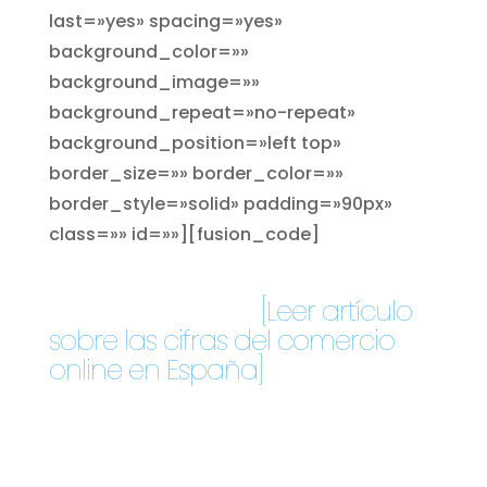
last=»yes» spacing=»yes»
background_color=»»
background_image=»»
background_repeat=»no-repeat»
background_position=»left top»
border_size=»» border_color=»»
border_style=»solid» padding=»90px»
class=»» id=»»][fusion_code]
El comercio online crece sin
parar en España
[Leer artículo
sobre las cifras del comercio
online en España]
pero aún hay
un margen de crecimiento
considerable en aquellas
personas que desconfían de la