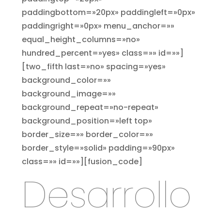
paddingbottom=»20px» paddingleft=»0px»
paddingright=»0px» menu_anchor=»»
equal_height_columns=»no»
hundred_percent=»yes» class=»» id=»»]
[two_fifth last=»no» spacing=»yes»
background_color=»»
background_image=»»
background_repeat=»no-repeat»
background_position=»left top»
border_size=»» border_color=»»
border_style=»solid» padding=»90px»
class=»» id=»»][fusion_code]
Desarrollo