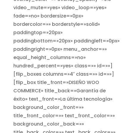
video_mute=»yes» video_loop=»yes»
fade=»no» bordersize=»0px»
bordercolor=»» borderstyle=»solid»
paddingtop=»20px»
paddingbottom=»20px» paddingleft=»0px»
paddingright=»0px» menu_anchor=»»
equal_height_columns=»no»
hundred_percent=»yes» class=»» id=»»]
[flip_boxes columns=»4″ class=»» id=»»]
[flip_box title_front=»DISEÑO WOO
COMMERCE» title_back=»Garantía de
éxito» text_front=»La última tecnología»
background_color_front=»»
title_front_color=»» text_front_color=»»
background_color_back=»»
title_back_color=»» text_back_color=»»