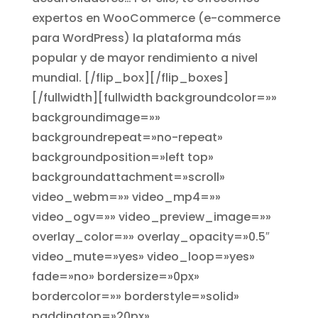
expertos en WooCommerce (e-commerce
para WordPress) la plataforma más
popular y de mayor rendimiento a nivel
mundial. [/flip_box][/flip_boxes]
[/fullwidth][fullwidth backgroundcolor=»»
backgroundimage=»»
backgroundrepeat=»no-repeat»
backgroundposition=»left top»
backgroundattachment=»scroll»
video_webm=»» video_mp4=»»
video_ogv=»» video_preview_image=»»
overlay_color=»» overlay_opacity=»0.5″
video_mute=»yes» video_loop=»yes»
fade=»no» bordersize=»0px»
bordercolor=»» borderstyle=»solid»
paddingtop=»20px»