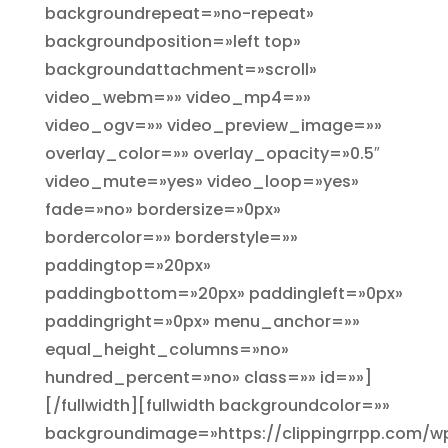
backgroundrepeat=»no-repeat»
backgroundposition=»left top»
backgroundattachment=»scroll»
video_webm=»» video_mp4=»»
video_ogv=»» video_preview_image=»»
overlay_color=»» overlay_opacity=»0.5″
video_mute=»yes» video_loop=»yes»
fade=»no» bordersize=»0px»
bordercolor=»» borderstyle=»»
paddingtop=»20px»
paddingbottom=»20px» paddingleft=»0px»
paddingright=»0px» menu_anchor=»»
equal_height_columns=»no»
hundred_percent=»no» class=»» id=»»]
[/fullwidth][fullwidth backgroundcolor=»»
backgroundimage=»https://clippingrrpp.com/w