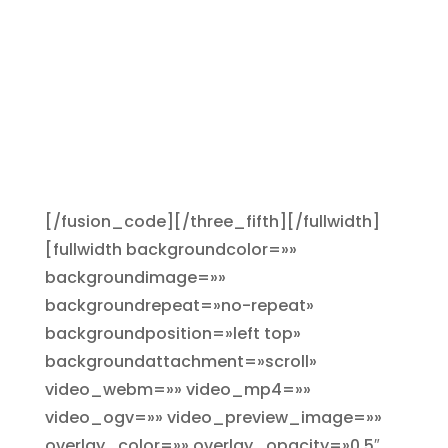
plataforma Redsys…]
>PayPal
>Pago por transferencia
bancaria
>Otros si el cliente los desea
[talón bancario;
contrareembolsos…]
[/fusion_code][/three_fifth][/fullwidth]
[fullwidth backgroundcolor=»»
backgroundimage=»»
backgroundrepeat=»no-repeat»
backgroundposition=»left top»
backgroundattachment=»scroll»
video_webm=»» video_mp4=»»
video_ogv=»» video_preview_image=»»
overlay_color=»» overlay_opacity=»0.5″