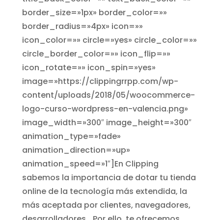
border_size=»1px» border_color=»»
border_radius=»4px» icon=»»
icon_color=»» circle=»yes» circle_color=»»
circle_border_color=»» icon_flip=»»
icon_rotate=»» icon_spin=»yes»
image=»https://clippingrrpp.com/wp-
content/uploads/2018/05/woocommerce-
logo-curso-wordpress-en-valencia.png»
image_width=»300″ image_height=»300″
animation_type=»fade»
animation_direction=»up»
animation_speed=»1″]En Clipping
sabemos la importancia de dotar tu tienda
online de la tecnología más extendida, la
más aceptada por clientes, navegadores,
desarrolladores… Por ello, te ofrecemos