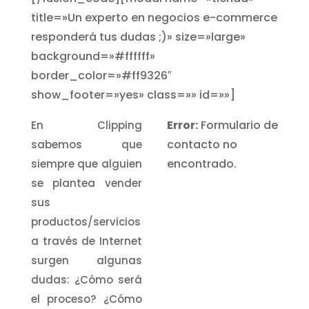
title=»Un experto en negocios e-commerce
responderá tus dudas ;)» size=»large»
background=»#ffffff»
border_color=»#ff9326″
show_footer=»yes» class=»» id=»»]
Error:
Formulario de
En Clipping
contacto no
sabemos que
encontrado.
siempre que alguien
se plantea vender
sus
productos/servicios
a través de Internet
surgen algunas
dudas: ¿Cómo será
el proceso? ¿Cómo