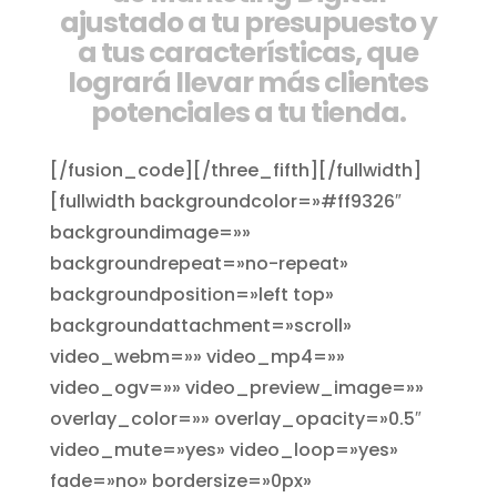
ajustado a tu presupuesto y
a tus características, que
logrará llevar más clientes
potenciales a tu tienda.
[/fusion_code][/three_fifth][/fullwidth]
[fullwidth backgroundcolor=»#ff9326″
backgroundimage=»»
backgroundrepeat=»no-repeat»
backgroundposition=»left top»
backgroundattachment=»scroll»
video_webm=»» video_mp4=»»
video_ogv=»» video_preview_image=»»
overlay_color=»» overlay_opacity=»0.5″
video_mute=»yes» video_loop=»yes»
fade=»no» bordersize=»0px»