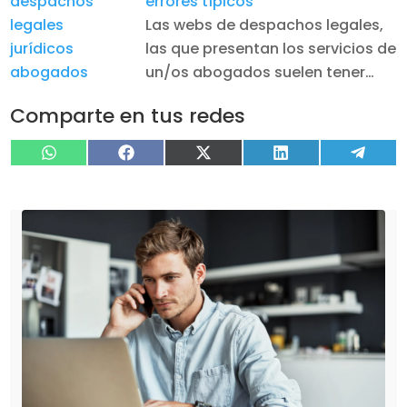
errores típicos
Las webs de despachos legales,
las que presentan los servicios de
un/os abogados suelen tener…
Comparte en tus redes
Compartir
Compartir
Compartir
Compartir
Compa
WhatsApp
Facebook
X
LinkedIn
Tele
en
en
en
en
en
(Twitter)