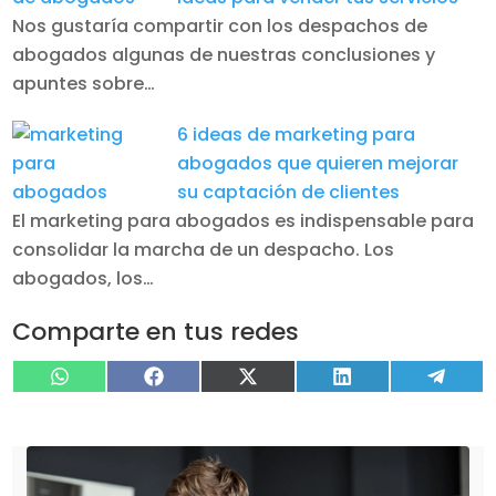
Nos gustaría compartir con los despachos de
abogados algunas de nuestras conclusiones y
apuntes sobre…
6 ideas de marketing para
abogados que quieren mejorar
su captación de clientes
El marketing para abogados es indispensable para
consolidar la marcha de un despacho. Los
abogados, los…
Comparte en tus redes
Compartir
Compartir
Compartir
Compartir
Compa
WhatsApp
Facebook
X
LinkedIn
Tele
en
en
en
en
en
(Twitter)