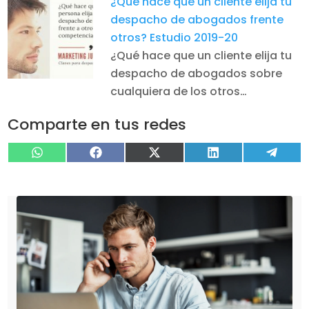
¿Qué hace que un cliente elija tu
despacho de abogados frente
otros? Estudio 2019-20
¿Qué hace que un cliente elija tu
despacho de abogados sobre
cualquiera de los otros…
Comparte en tus redes
Compartir
Compartir
Compartir
Compartir
Compa
WhatsApp
Facebook
X
LinkedIn
Tele
en
en
en
en
en
(Twitter)