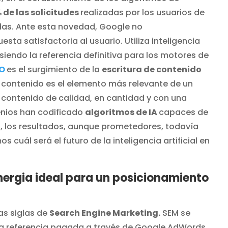
% de las solicitudes
realizadas por los usuarios de
adas. Ante esta novedad, Google no
ta satisfactoria al usuario. Utiliza inteligencia
ir siendo la referencia definitiva para los motores de
O
es el surgimiento de la
escritura de contenido
el contenido es el elemento más relevante de un
ir contenido de calidad, en cantidad y con una
enios han codificado
algoritmos de IA
capaces de
o, los resultados, aunque prometedores, todavía
cuál será el futuro de la inteligencia artificial en
nergia ideal para un posicionamiento
as siglas de
Search Engine Marketing.
SEM se
 la referencia pagada a través de Google AdWords