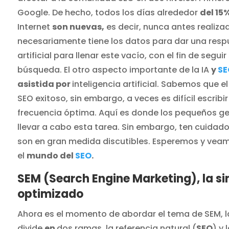
Google. De hecho, todos los días alrededor
del 15
Internet
son nuevas,
es decir, nunca antes realiz
necesariamente tiene los datos para dar una respues
artificial para llenar este vacío, con el fin de segu
búsqueda. El otro aspecto importante de la IA
y
SE
asistida por
inteligencia artificial. Sabemos que 
SEO exitoso, sin embargo, a veces es difícil escrib
frecuencia óptima. Aquí es donde los pequeños g
llevar a cabo esta tarea. Sin embargo, ten cuidad
son en gran medida discutibles. Esperemos y veamos 
el
mundo del
SEO
.
SEM (Search Engine Marketing), la si
optimizado
Ahora es el momento de abordar el tema de SEM, l
divide
en
dos ramas, la referencia natural (
SEO
) y