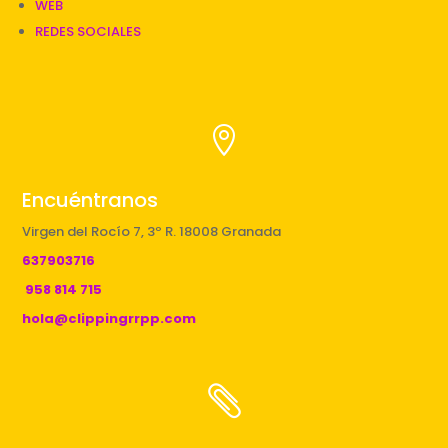
WEB
REDES SOCIALES

Encuéntranos
Virgen del Rocío 7, 3º R. 18008 Granada
637903716
958 814 715
hola@clippingrrpp.com
