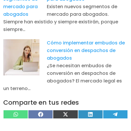
Existen nuevos segmentos de
mercado para abogados.
Siempre han existido y siempre existirán, porque
siempre…
Cómo implementar embudos de
conversión en despachos de
abogados
¿Se necesitan embudos de
conversión en despachos de
abogados? El mercado legal es
un terreno…
Comparte en tus redes
Compartir
Compartir
Compartir
Compartir
Compa
WhatsApp
Facebook
X
LinkedIn
Tele
en
en
en
en
en
(Twitter)