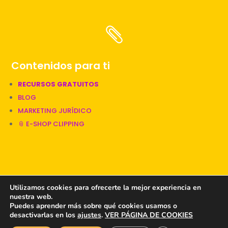

Contenidos para ti
RECURSOS GRATUITOS
BLOG
MARKETING JURÍDICO
📎 E-SHOP CLIPPING
📎 Una web diseñada por Clipping
Utilizamos cookies para ofrecerte la mejor experiencia en
nuestra web.
Puedes aprender más sobre qué cookies usamos o
PRIVACIDAD
|
COOKIES
|
LEGAL
desactivarlas en los
ajustes
.
VER PÁGINA DE COOKIES