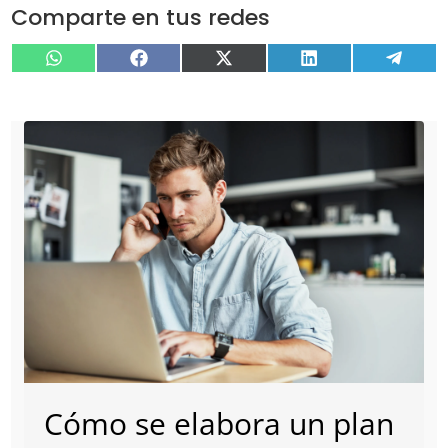
Comparte en tus redes
Compartir
Compartir
Compartir
Compartir
Compa
WhatsApp
Facebook
X
LinkedIn
Tele
en
en
en
en
en
(Twitter)
Cómo se elabora un plan