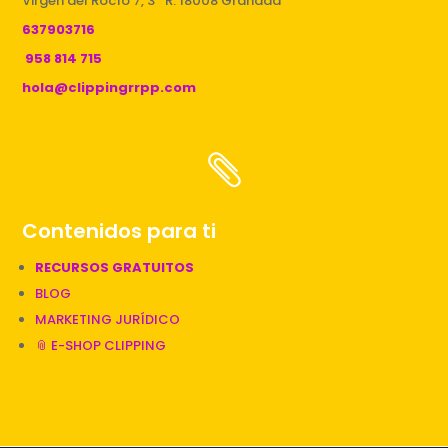
Virgen del Rocío 7, 3º R. 18008 Granada
637903716
958 814 715
hola@clippingrrpp.com

Contenidos para ti
RECURSOS GRATUITOS
BLOG
MARKETING JURÍDICO
📎 E-SHOP CLIPPING