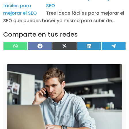
SEO
Tres ideas fáciles para mejorar el
SEO que puedes hacer ya mismo para subir de…
Comparte en tus redes
Compartir
Compartir
Compartir
Compartir
Compa
WhatsApp
Facebook
X
LinkedIn
Tele
en
en
en
en
en
(Twitter)