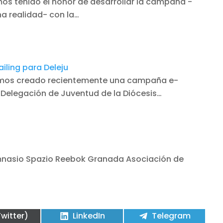
mos tenido el honor de desarrollar la campaña -
a realidad- con la…
ling para Deleju
hemos creado recientemente una campaña e-
a Delegación de Juventud de la Diócesis…
imnasio Spazio Reebok Granada Asociación de
partir
Compartir
Compartir
Twitter)
LinkedIn
Telegram