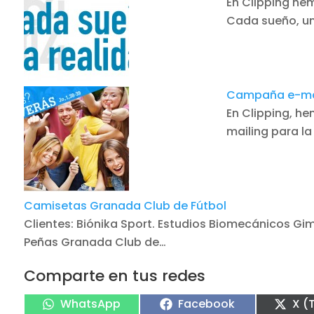
En Clipping he
Cada sueño, un
Campaña e-mai
En Clipping, 
mailing para l
Camisetas Granada Club de Fútbol
Clientes: Biónika Sport. Estudios Biomecánicos G
Peñas Granada Club de…
Comparte en tus redes
Compartir
Compartir
Com
WhatsApp
Facebook
X (