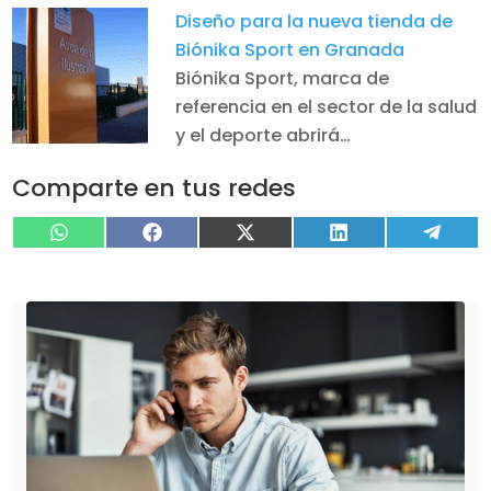
Diseño para la nueva tienda de
Biónika Sport en Granada
Biónika Sport, marca de
referencia en el sector de la salud
y el deporte abrirá…
Comparte en tus redes
Compartir
Compartir
Compartir
Compartir
Compa
WhatsApp
Facebook
X
LinkedIn
Tele
en
en
en
en
en
(Twitter)