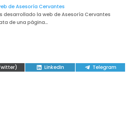
eb de Asesoría Cervantes
 desarrollado la web de Asesoría Cervantes
ata de una página…
partir
Compartir
Compartir
Twitter)
LinkedIn
Telegram
en
en