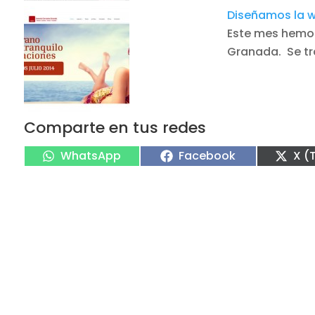
Diseñamos la w
Este mes hemos
Granada. Se tr
Comparte en tus redes
Compartir
Compartir
Com
WhatsApp
Facebook
X (
en
en
en