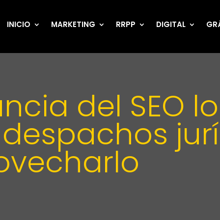
INICIO
MARKETING
RRPP
DIGITAL
GR
ncia del SEO l
despachos jurí
ovecharlo