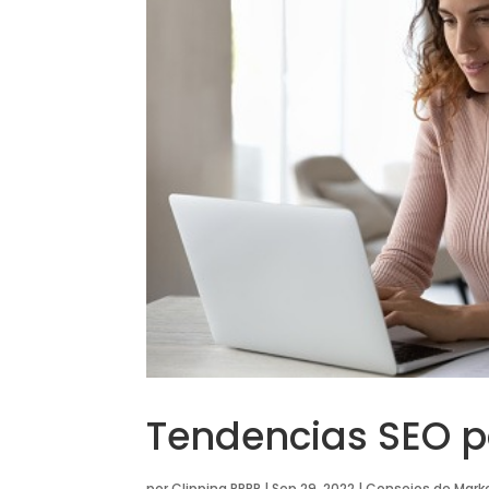
Tendencias SEO p
por
Clipping RRPP
|
Sep 29, 2022
|
Consejos de Mark